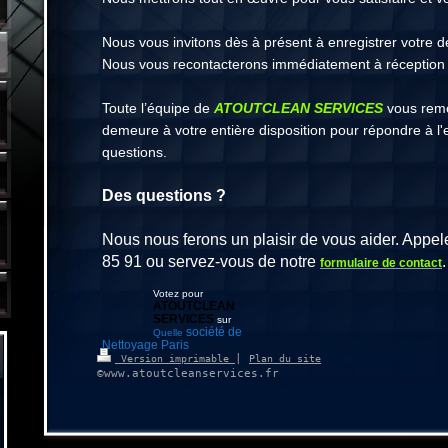
Nous vous invitons dès à présent à enregistrer votre
Nous vous recontacterons immédiatement à réception 
Toute l’équipe de
ATOUTCLEAN SERVICES
vous remer
demeure à votre entière disposition pour répondre à l
questions.
Des questions ?
Nous nous ferons un plaisir de vous aider. Appe
85 91 ou servez-vous de notre
.
formulaire de contact
Votez pour
ATOUTCLEAN
SERVICES
sur
société de
Quelle
Nettoyage Paris
|
Version imprimable
Plan du site
©www.atoutcleanservices.fr